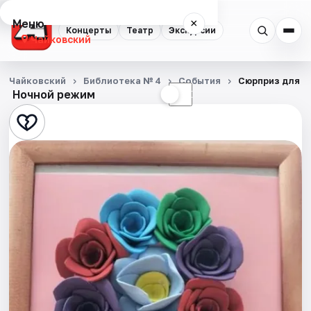
Меню
×
Концерты
Театр
Экскурсии
Чайковский
Концерты
Чайковский
Библиотека № 4
События
Сюрприз для м
Ночной режим
☀
☾
Театр
Экскурсии
События
Города
Площадки
Артисты