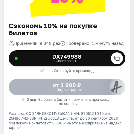
Сэкономь 10% на покупке
билетов
Применили: 8 348 раз
Проверено: 1 минуту назад
DX749988
Скопировать
1 шаг. Скопируйте промокод
от 1 800 ₽
на Яндекс Афише
2 шаг. Выберите билет и примените промокод
до оплаты
Реклама. ООО "ЯНДЕКС МУЗЫКА", ИНН: 9705121040 erid:
25H8d7vbP8SRTvHZrUcdLB
Действует до 30 сентября 2026
при покупке билетов от 3 000 ₽ на это мероприятие на Яндекс
Афише!