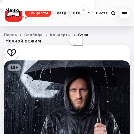
Меню
×
Концерты
Театр
Стендап
Выставки
Квест
Пермь
Концерты
Пермь
Свобода
Концерты
Сява
Ночной режим
☀
☾
Театр
Стендап
18+
Выставки
Квесты
Экскурсии
Спорт
События