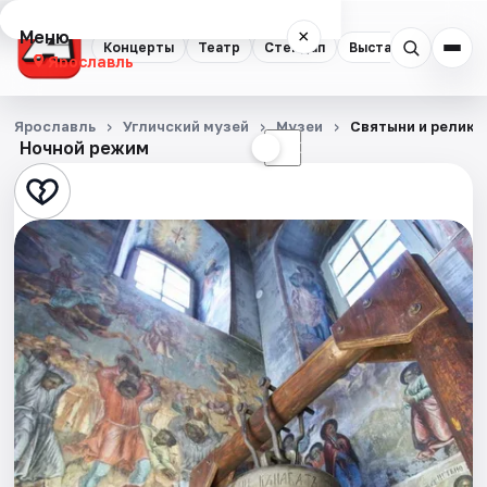
Меню
×
Концерты
Театр
Стендап
Выставки
Квест
Ярославль
Концерты
Ярославль
Угличский музей
Музеи
Святыни и реликв
Ночной режим
☀
☾
Театр
Стендап
Выставки
Квесты
Экскурсии
События