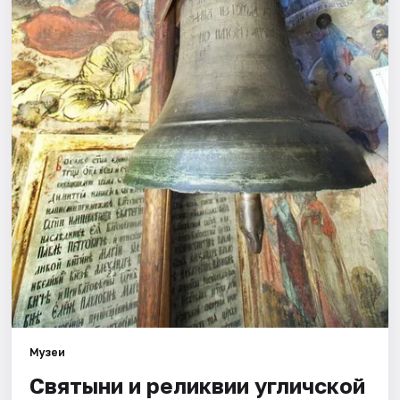
Города
Площадки
Артисты
Рейтинги
Музеи
Святыни и реликвии угличской