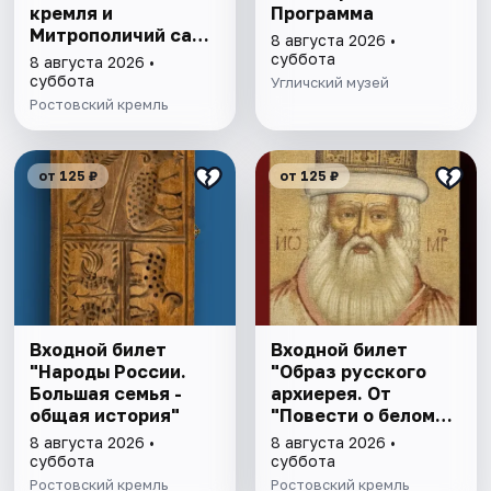
кремля и
Программа
Митрополичий сад,
8 августа 2026 •
выставка
суббота
8 августа 2026 •
"Митрополичье
суббота
Угличский музей
варенье"
Ростовский кремль
от 125 ₽
от 125 ₽
Входной билет
Входной билет
"Народы России.
"Образ русского
Большая семья -
архиерея. От
общая история"
"Повести о белом
клобуке" до
8 августа 2026 •
8 августа 2026 •
восстановления
суббота
суббота
патриаршества"
Ростовский кремль
Ростовский кремль