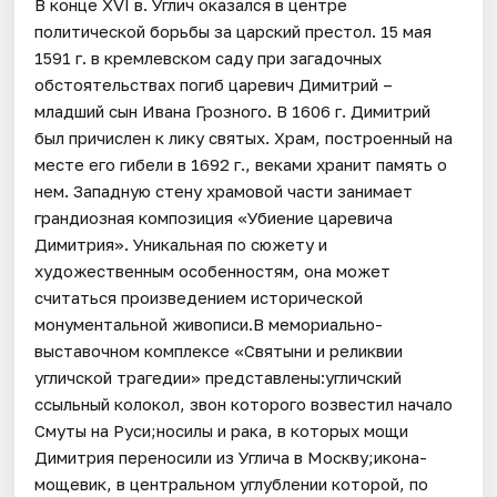
В конце ХVI в. Углич оказался в центре
политической борьбы за царский престол. 15 мая
1591 г. в кремлевском саду при загадочных
обстоятельствах погиб царевич Димитрий –
младший сын Ивана Грозного. В 1606 г. Димитрий
был причислен к лику святых. Храм, построенный на
месте его гибели в 1692 г., веками хранит память о
нем. Западную стену храмовой части занимает
грандиозная композиция «Убиение царевича
Димитрия». Уникальная по сюжету и
художественным особенностям, она может
считаться произведением исторической
монументальной живописи.В мемориально-
выставочном комплексе «Святыни и реликвии
угличской трагедии» представлены:угличский
ссыльный колокол, звон которого возвестил начало
Смуты на Руси;носилы и рака, в которых мощи
Димитрия переносили из Углича в Москву;икона-
мощевик, в центральном углублении которой, по