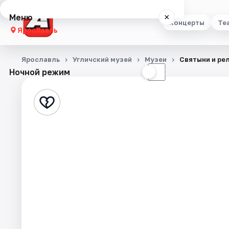
Меню
×
Концерты
Те
Ярославль
Концерты
Ярославль
Угличский музей
Музеи
Святыни и ре
Ночной режим
☀
☾
Театр
Стендап
Выставки
Квесты
Экскурсии
События