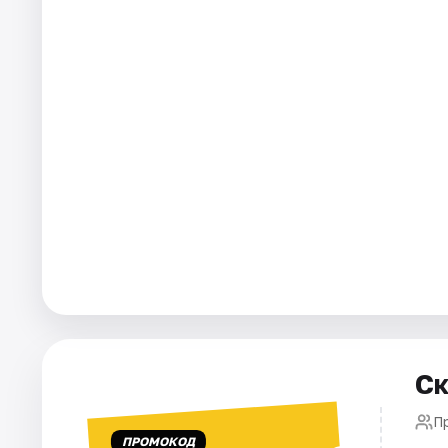
Города
Площадки
Артисты
Рейтинги
Ск
П
ПРОМОКОД