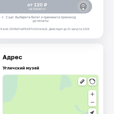
от 120 ₽
на Kassir.ru
2 шаг. Выберите билет и примените промокод
до оплаты
 erid: 25H8d7vbP8SRTvHZrUcdLB.
Действует до 31 августа 2026
Адрес
Угличский музей