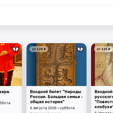
.
от 125 ₽
от 125 ₽
вара.
Входной билет "Народы
Входной
России. Большая семья -
русского
общая история"
"Повест
уббота
клобуке
8 августа 2026 • суббота
восстан
8 августа