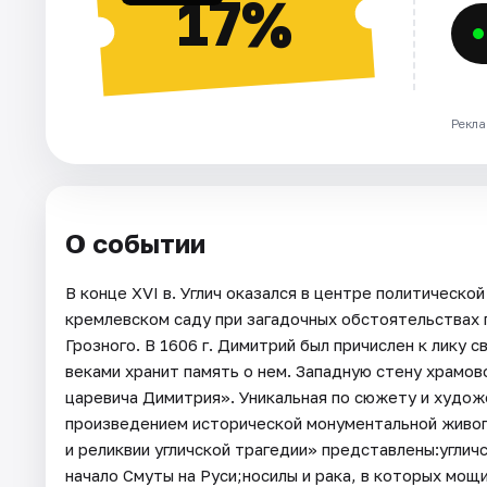
17%
Рекла
О событии
В конце ХVI в. Углич оказался в центре политической 
кремлевском саду при загадочных обстоятельствах 
Грозного. В 1606 г. Димитрий был причислен к лику с
веками хранит память о нем. Западную стену храмов
царевича Димитрия». Уникальная по сюжету и худо
произведением исторической монументальной живо
и реликвии угличской трагедии» представлены:углич
начало Смуты на Руси;носилы и рака, в которых мощ