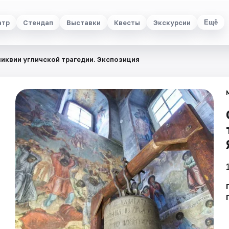
атр
Стендап
Выставки
Квесты
Экскурсии
Ещё
ликвии угличской трагедии. Экспозиция