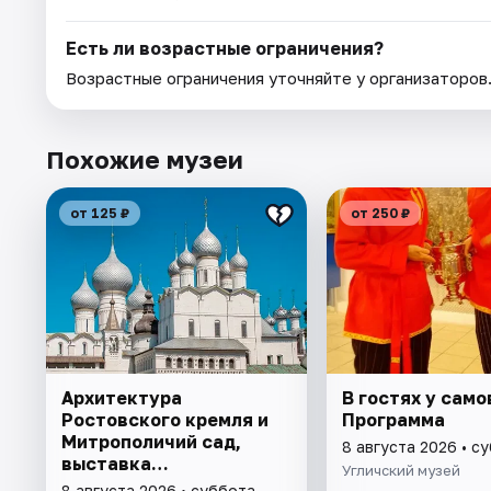
Есть ли возрастные ограничения?
Возрастные ограничения уточняйте у организаторов
Похожие музеи
от 125 ₽
от 250 ₽
Архитектура
В гостях у само
Ростовского кремля и
Программа
Митрополичий сад,
8 августа 2026 • с
выставка
Угличский музей
"Митрополичье
8 августа 2026 • суббота