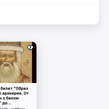
 билет "Образ
 архиерея. От
и о белом
" до
овления
 2026 • суббота