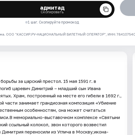
адмитад
Скопировать
1 шаг. Скопируйте промокод
ма. ООО "КАССИР.РУ-НАЦИОНАЛЬНЫЙ БИЛЕТНЫЙ ОПЕРАТОР", ИНН: 7841075409
борьбы за царский престол. 15 мая 1591 г. в
погиб царевич Димитрий – младший сын Ивана
вятых. Храм, построенный на месте его гибели в 1692 г.,
ой части занимает грандиозная композиция «Убиение
жественным особенностям, она может считаться
писи.В мемориально-выставочном комплексе «Святыни
ский ссыльный колокол, звон которого возвестил
и Димитрия переносили из Углича в Москву;икона-