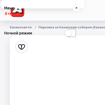
Меню
×
Москва
Концерты
Казанская пл.
Парковка за Казанским собором (Казанск
Ночной режим
☀
☾
Города
Площадки
Артисты
Рейтинги