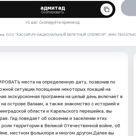
адмитад
Скопировать
1 шаг. Скопируйте промокод
ма. ООО "КАССИР.РУ-НАЦИОНАЛЬНЫЙ БИЛЕТНЫЙ ОПЕРАТОР", ИНН: 7841075409
ИРОВАТЬ места на определенную дату, позвонив по
рожной ситуации посещение некоторых локаций на
 экскурсионная программа на целый день включает в
а острове Валаам, а также знакомство с историей и
нинградской области и Карельского перешейка, вы
ае. Гид поведает об освоении и заселении этих
и роли территории в Великой Отечественной войне, об
йме, местном фольклоре и многом другом.Далее вы