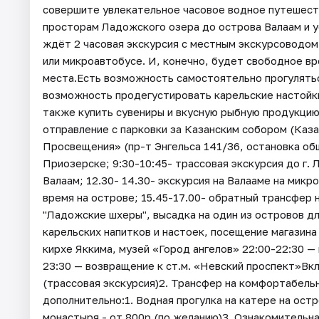
совершите увлекательное часовое водное путешест
просторам Ладожского озера до острова Валаам и у
ждёт 2 часовая экскурсия с местным экскурсоводо
или микроавтобусе. И, конечно, будет свободное в
места.Есть возможность самостоятельно прогулятьс
возможность продегустировать карельские настойки 
также купить сувениры и вкусную рыбную продукцию
отправление с парковки за Казанским собором (Казан
Просвещения» (пр-т Энгельса 141/36, остановка об
Приозерске; 9:30-10:45- трассовая экскурсия до г. 
Валаам; 12.30- 14.30- экскурсия на Валааме на микр
время на острове; 15.45-17.00- обратный трансфер 
"Ладожские шхеры", высадка на один из островов дл
карельских напитков и настоек, посещение магазина
кирхе Яккима, музей «Город ангелов» 22:00-22:30 —
23:30 — возвращение к ст.м. «Невский проспект»Вк
(трассовая экскурсия)2. Трансфер на комфортабел
дополнительно:1. Водная прогулка на катере на ост
монастыря - от 800р (по желанию)3. Ознакомительна