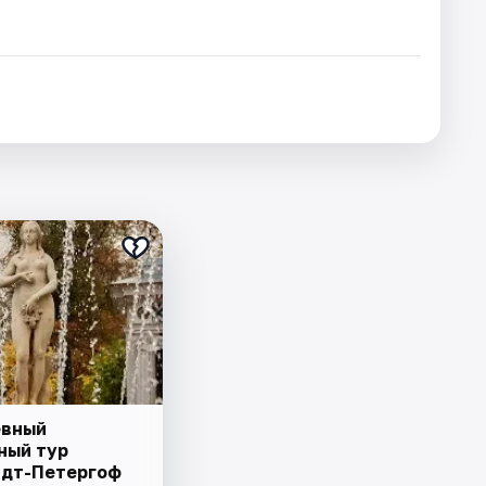
евный
ный тур
дт-Петергоф