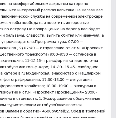
вие на комфортабельном закрытом катере по
слышите интересный рассказ капитана.На Валаам вас
м паломнической службы на современном электрокаре
ремя, чтобы пообедать и посетить интересные
я по острову.По возвращению на берег у вас будет
и бальзамы, сладости, выпить сбитня или иван-чая, а
 у производителя.Программа тура: 07:00 —
ская пл., 2) 07:40 — отправление от ст.м. «Проспект
щественного транспорта) 9:00-9:30 — остановка в
Лахденпохья; 11-12.15- трансфер на катере до о-ва
оавтобусе или гольф-каре; 14-30- 15.45- свободное
на катере в г.Лахденпохья, знакомство с Нац.парком
я фотографирования; 17:30-18:00 — дегустация
 форелевого хозяйства; 18:00-19:00 — экскурсия в
 прибытие к ст.м. «Проспект Просвещения» 23:00-
лючено в стоимость: 1. Экскурсионное обслуживание
ьном туристическом автобусеОплачивается
ров Валаам и обратно- 4500рублей;2. Обед в трапезной
я поездка (с экскурсией) по скитам и живописным