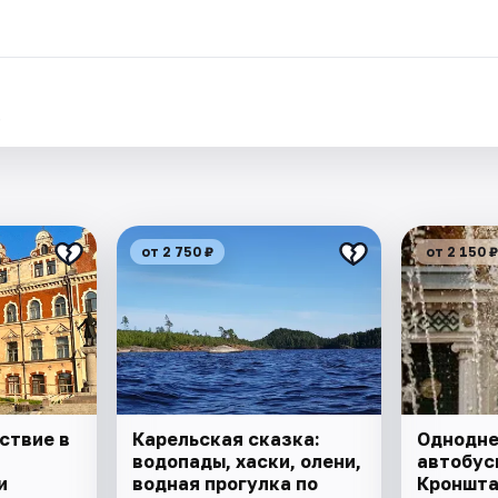
.
от 2 750 ₽
от 2 150 ₽
ствие в
Карельская сказка:
Однодн
водопады, хаски, олени,
автобус
и
водная прогулка по
Кроншта