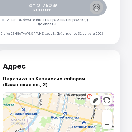
от 2 750 ₽
на Kassir.ru
2 шаг. Выберите билет и примените промокод
до оплаты
 erid: 25H8d7vbP8SRTvHZrUcdLB.
Действует до 31 августа 2026
Адрес
Парковка за Казанским собором
(Казанская пл., 2)