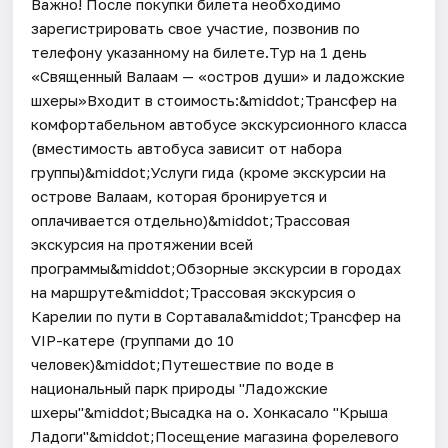
Важно! После покупки билета необходимо
зарегистрировать свое участие, позвонив по
телефону указанному на билете.Тур на 1 день
«Священный Валаам — «остров души» и ладожские
шхеры»Входит в стоимость:&middot;Трансфер на
комфортабельном автобусе экскурсионного класса
(вместимость автобуса зависит от набора
группы)&middot;Услуги гида (кроме экскурсии на
острове Валаам, которая бронируется и
оплачивается отдельно)&middot;Трассовая
экскурсия на протяжении всей
программы&middot;Обзорные экскурсии в городах
на маршруте&middot;Трассовая экскурсия о
Карелии по пути в Сортавала&middot;Трансфер на
VIP-катере (группами до 10
человек)&middot;Путешествие по воде в
национальный парк природы "Ладожские
шхеры"&middot;Высадка на о. Хонкасало "Крыша
Ладоги"&middot;Посещение магазина форелевого