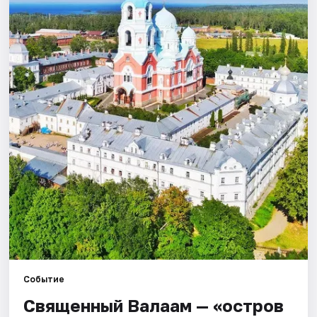
Города
Площадки
Артисты
Рейтинги
Событие
Священный Валаам — «остров