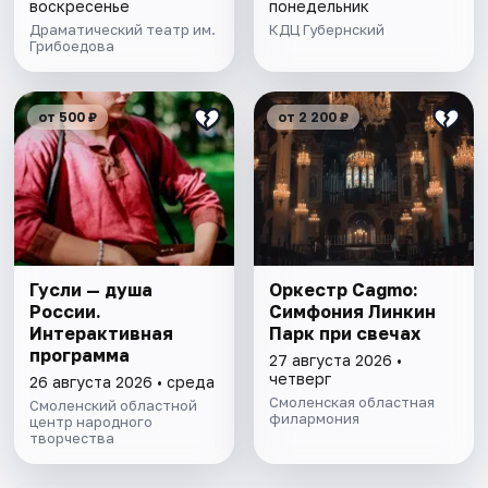
воскресенье
понедельник
Драматический театр им.
КДЦ Губернский
Грибоедова
от 500 ₽
от 2 200 ₽
Гусли — душа
Оркестр Cagmo:
России.
Симфония Линкин
Интерактивная
Парк при свечах
программа
27 августа 2026 •
четверг
26 августа 2026 • среда
Смоленская областная
Смоленский областной
филармония
центр народного
творчества