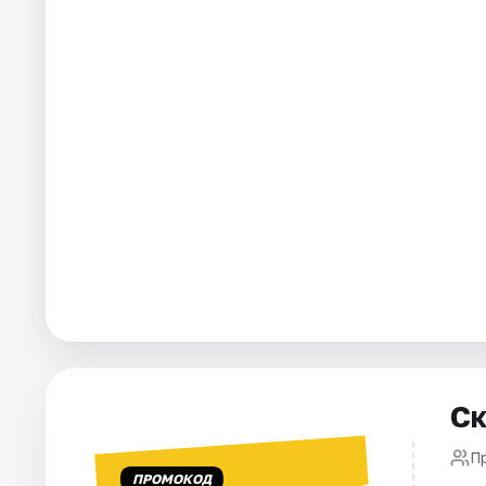
Города
Площадки
Артисты
Рейтинги
Ск
П
ПРОМОКОД