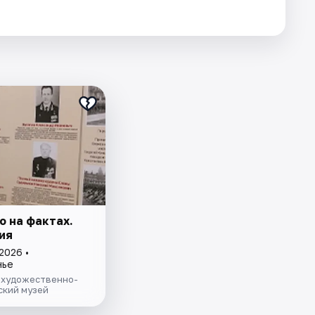
о на фактах.
ия
2026 •
нье
 художественно-
ский музей