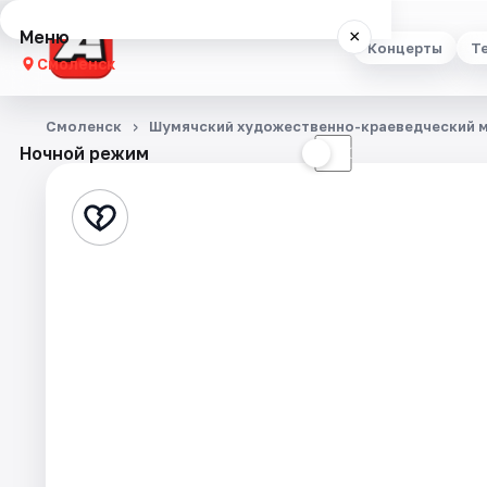
Меню
×
Концерты
Т
Смоленск
Концерты
Смоленск
Шумячский художественно-краеведческий 
Ночной режим
☀
☾
Театр
Стендап
Выставки
Экскурсии
Спорт
События