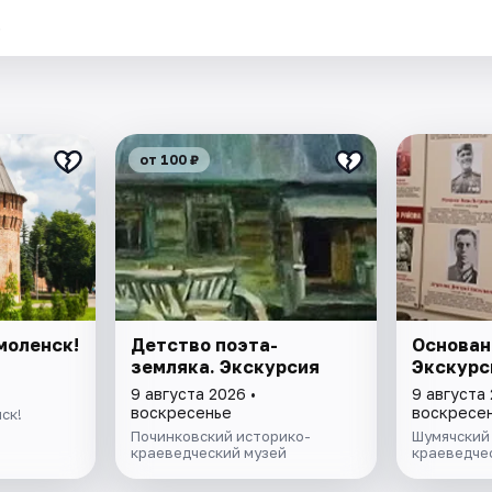
.
от 100 ₽
моленск!
Детство поэта-
Основан
земляка. Экскурсия
Экскурс
9 августа 2026 •
9 августа 
воскресенье
воскресе
ск!
Починковский историко-
Шумячский
краеведческий музей
краеведче