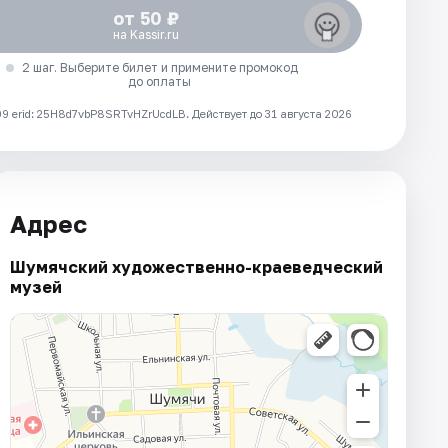
от 50 ₽
на Kassir.ru
2 шаг. Выберите билет и примените промокод
до оплаты
 erid: 25H8d7vbP8SRTvHZrUcdLB.
Действует до 31 августа 2026
Адрес
Шумячский художественно-краеведческий
музей