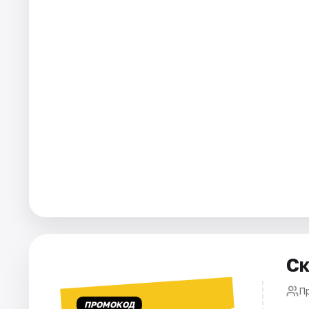
Города
Площадки
Артисты
Рейтинги
Ск
П
ПРОМОКОД