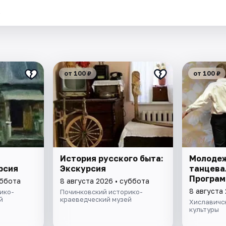
.
от 100 ₽
от 100 ₽
История русского быта:
Молоде
рсия
Экскурсия
танцева
Програм
уббота
8 августа 2026 • суббота
8 августа
ико-
Починковский историко-
й
краеведческий музей
Хиславичс
культуры