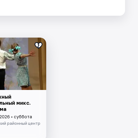
жный
льный микс.
ма
 2026 • суббота
кий районный центр