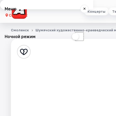
Меню
×
Концерты
Т
Смоленск
Концерты
Смоленск
Шумячский художественно-краеведческий 
Ночной режим
☀
☾
Театр
Стендап
Выставки
Экскурсии
Спорт
События