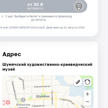
от 50 ₽
на Kassir.ru
2 шаг. Выберите билет и примените промокод
до оплаты
 erid: 25H8d7vbP8SRTvHZrUcdLB.
Действует до 31 августа 2026
Адрес
Шумячский художественно-краеведческий
музей