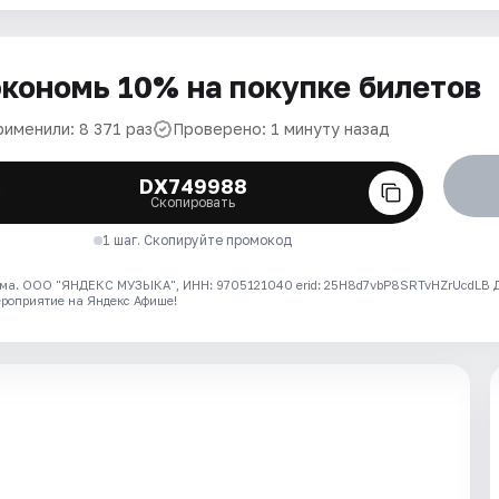
кономь 10% на покупке билетов
рименили: 8 371 раз
Проверено: 1 минуту назад
DX749988
Скопировать
1 шаг. Скопируйте промокод
ма. ООО "ЯНДЕКС МУЗЫКА", ИНН: 9705121040 erid: 25H8d7vbP8SRTvHZrUcdLB
ероприятие на Яндекс Афише!