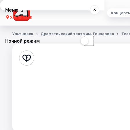
Меню
×
Концерт
Ульяновск
Концерты
Ульяновск
Драматический театр им. Гончарова
Теа
Ночной режим
☀
☾
Театр
Стендап
Экскурсии
Спорт
События
Города