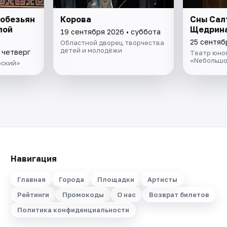
 обезьян
Корова
Сны Сал
лой
Щедрин
19 сентября 2026 • суббота
25 сентяб
Областной дворец творчества
детей и молодёжи
 четверг
Театр юно
«Nебольшо
рский»
Навигация
Главная
Города
Площадки
Артисты
Рейтинги
Промокоды
О нас
Возврат билетов
Политика конфиденциальности