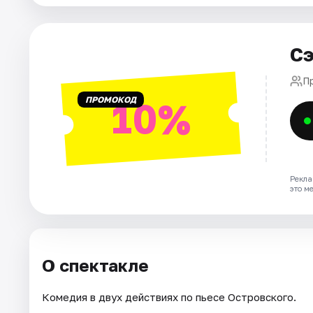
Площадки
Артисты
Сэ
Рейтинги
П
ПРОМОКОД
10%
Рекла
это м
О спектакле
Комедия в двух действиях по пьесе Островского.