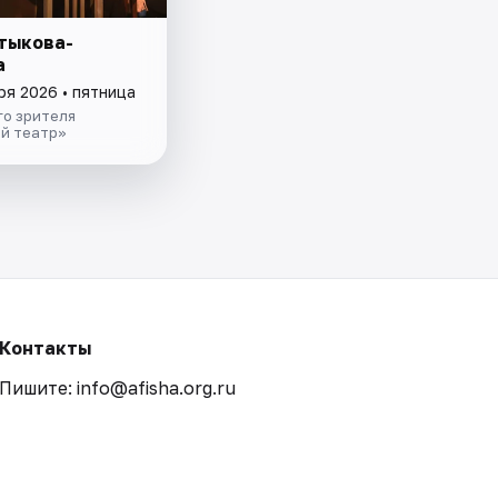
тыкова-
а
ря 2026 • пятница
го зрителя
й театр»
Контакты
Пишите: info@afisha.org.ru