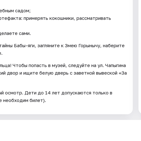
шебным садом;
ртефакта: примерять кокошники, рассматривать
делаете сами.
 тайны Бабы-яги, загляните к Змею Горынычу, наберите
е.
ьца! Чтобы попасть в музей, следуйте на ул. Чапыгина
хий двор и ищите белую дверь с заветной вывеской «За
й осмотр. Дети до 14 лет допускаются только в
 необходим билет).