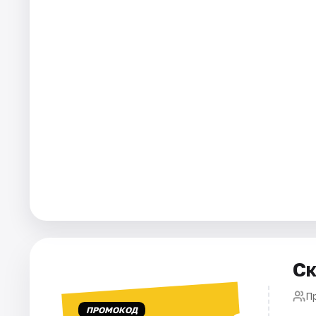
Города
Площадки
Артисты
Рейтинги
Ск
П
ПРОМОКОД