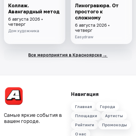
Коллаж.
Линогравюра. От
Авангардный метод
простого к
сложному
6 августа 2026 •
четверг
6 августа 2026 •
четверг
Дом художника
Easydraw
→
Все мероприятия в Красноярске
Навигация
Главная
Города
Самые яркие события в
Площадки
Артисты
вашем городе.
Рейтинги
Промокоды
О нас