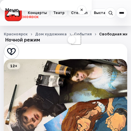
Меню
×
Концерты
Театр
Стендап
Выставки
Квест
Красноярск
Концерты
Красноярск
Дом художника
События
Свободная жив
Ночной режим
☀
☾
Театр
Стендап
12+
Выставки
Квесты
Экскурсии
Спорт
События