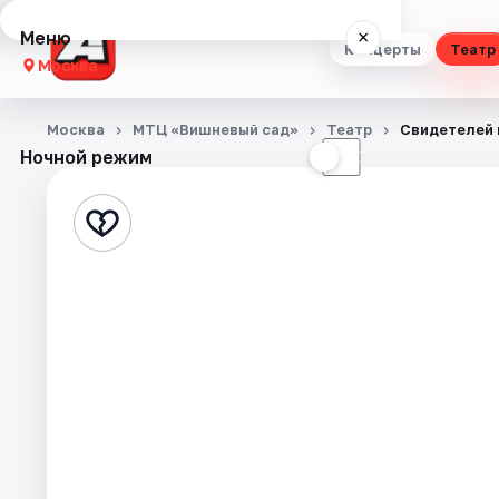
Меню
×
Концерты
Театр
Москва
Концерты
Москва
МТЦ «Вишневый сад»
Театр
Свидетелей 
Ночной режим
☀
☾
Театр
Стендап
Выставки
Квесты
Экскурсии
Спорт
События