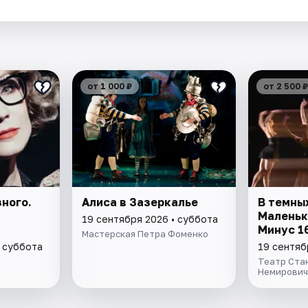
.
от 1 000 ₽
от 2 500 ₽
зного.
Алиса в Зазеркалье
В темны
Маленьк
19 сентября 2026 • суббота
Минус 1
Мастерская Петра Фоменко
• суббота
19 сентяб
Театр Ста
Немирович