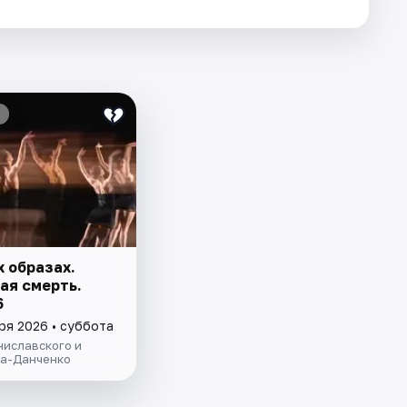
х образах.
ая смерть.
6
ря 2026 • суббота
ниславского и
а-Данченко