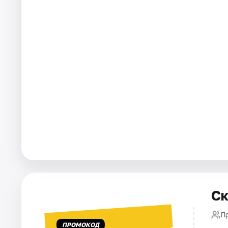
Города
Площадки
Артисты
Рейтинги
Ск
П
ПРОМОКОД