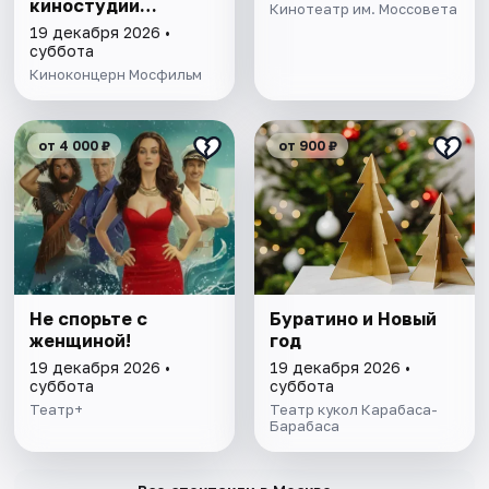
киностудии
Кинотеатр им. Моссовета
«Мосфильм»
19 декабря 2026 •
суббота
Киноконцерн Мосфильм
от 4 000 ₽
от 900 ₽
Не спорьте с
Буратино и Новый
женщиной!
год
19 декабря 2026 •
19 декабря 2026 •
суббота
суббота
Театр+
Театр кукол Карабаса-
Барабаса