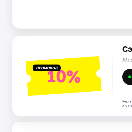
Города
Площадки
Артисты
Сэ
Рейтинги
П
ПРОМОКОД
10%
Рекла
это м