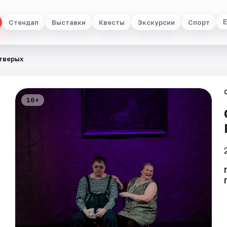
Стендап
Выставки
Квесты
Экскурсии
Спорт
тверых
16+