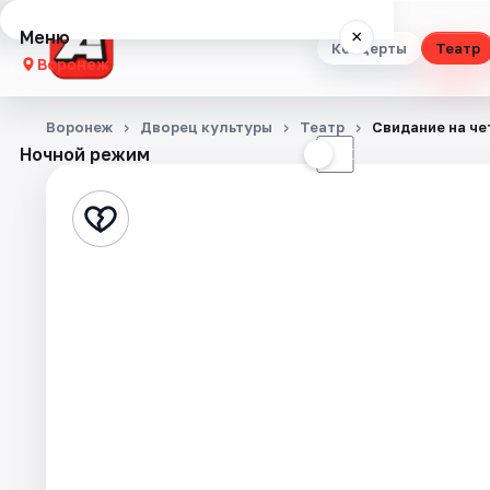
Меню
×
Концерты
Театр
Воронеж
Концерты
Воронеж
Дворец культуры
Театр
Свидание на че
Ночной режим
☀
☾
Театр
Стендап
Выставки
Квесты
Экскурсии
Спорт
События