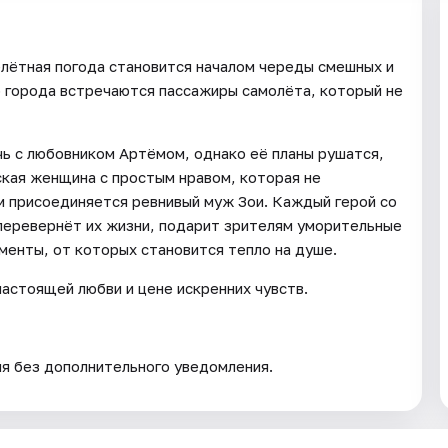
лётная погода становится началом череды смешных и
о города встречаются пассажиры самолёта, который не
ь с любовником Артёмом, однако её планы рушатся,
ская женщина с простым нравом, которая не
м присоединяется ревнивый муж Зои. Каждый герой со
 перевернёт их жизни, подарит зрителям уморительные
менты, от которых становится тепло на душе.
астоящей любви и цене искренних чувств.
ия без дополнительного уведомления.