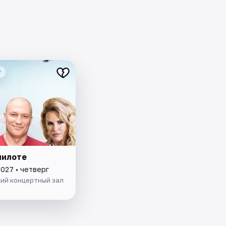
₽
пилоте
2027 • четверг
ий концертный зал