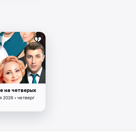
е на четверых
я 2026 • четверг