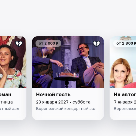
от 2 000 ₽
от 1 800 
оман
Ночной гость
На авто
ятница
23 января 2027 • суббота
7 января 
ртный зал
Воронежский концертный зал
Воронежск