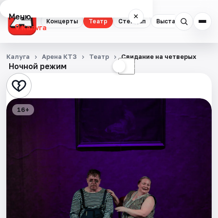
Меню
×
Концерты
Театр
Стендап
Выставки
Спорт
Калуга
Концерты
Калуга
Арена КТЗ
Театр
Свидание на четверых
Ночной режим
☀
☾
Театр
Стендап
16+
Выставки
Спорт
События
Города