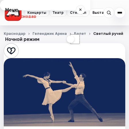
Меню
×
Концерты
Театр
Стендап
Выставки
Квест
Краснодар
Концерты
Краснодар
Геленджик Арена
Балет
Светлый ручей
Ночной режим
☀
☾
Театр
Стендап
Выставки
Квесты
Экскурсии
Спорт
События