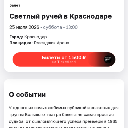
Балет
Светлый ручей в Краснодаре
Города
25 июля 2026
• суббота • 13:00
Площадки
Город:
Краснодар
Артисты
Площадка:
Геленджик Арена
Рейтинги
Билеты от 1 500 ₽
на Ticketland
О событии
У одного из самых любимых публикой и знаковых для
труппы Большого театра балета не самая простая
судьба: от ошеломляющего успеха премьеры в 1935
году до полного разгрома постановки и снятия с