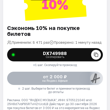
10%
Сэкономь 10% на покупке
билетов
Применили: 8 471 раз
Проверено: 1 минуту назад
DX749988
Скопировать
1 шаг. Скопируйте промокод
от 2 000 ₽
на Яндекс Афише
2 шаг. Выберите билет и примените промокод
до оплаты
Реклама. ООО "ЯНДЕКС МУЗЫКА", ИНН: 9705121040 erid:
25H8d7vbP8SRTvHZrUcdLB
Действует до 30 сентября 2026
при покупке билетов от 3 000 ₽ на это мероприятие на Яндекс