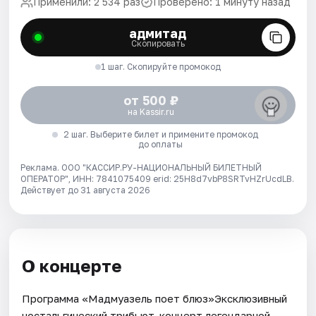
Применили: 2 534 раз
Проверено: 1 минуту назад
адмитад
Скопировать
1 шаг. Скопируйте промокод
от 500 ₽
на Kassir.ru
2 шаг. Выберите билет и примените промокод
до оплаты
Реклама. ООО "КАССИР.РУ-НАЦИОНАЛЬНЫЙ БИЛЕТНЫЙ
ОПЕРАТОР", ИНН: 7841075409 erid: 25H8d7vbP8SRTvHZrUcdLB.
Действует до 31 августа 2026
О концерте
Программа «Мадмуазель поет блюз»Эксклюзивный
ностальгический трибьют-концерт легендарной