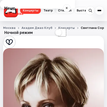
Меню
×
Концерты
Театр
Стендап
Выставки
Квест
Москва
Концерты
Москва
Академ Джаз Клуб
Концерты
Светлана Сорок
Ночной режим
☀
☾
Театр
Стендап
Выставки
Квесты
Экскурсии
Спорт
События