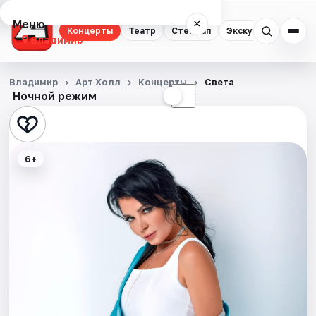
Меню
×
Концерты
Театр
Стендап
Экскурсии
Владимир
Концерты
Владимир
Арт Холл
Концерты
Света
Ночной режим
☀
☾
Театр
Стендап
6+
Экскурсии
События
Города
Площадки