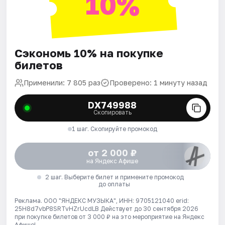
10%
Сэкономь 10% на покупке
билетов
Применили: 7 805 раз
Проверено: 1 минуту назад
DX749988
Скопировать
1 шаг. Скопируйте промокод
от 2 000 ₽
на Яндекс Афише
2 шаг. Выберите билет и примените промокод
до оплаты
Реклама. ООО "ЯНДЕКС МУЗЫКА", ИНН: 9705121040 erid:
25H8d7vbP8SRTvHZrUcdLB
Действует до 30 сентября 2026
при покупке билетов от 3 000 ₽ на это мероприятие на Яндекс
Афише!