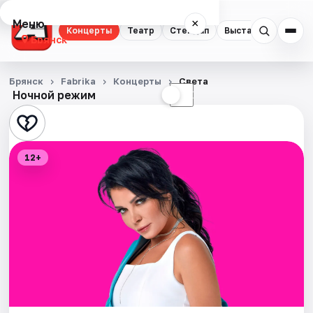
Меню
×
Концерты
Театр
Стендап
Выставки
Спорт
Брянск
Концерты
Брянск
Fabrika
Концерты
Света
Ночной режим
☀
☾
Театр
Стендап
12+
Выставки
Спорт
События
Города