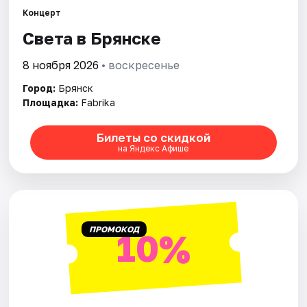
Площадки
Концерт
Света в Брянске
Артисты
8 ноября 2026
• воскресенье
Рейтинги
Город:
Брянск
Площадка:
Fabrika
Билеты со скидкой
на Яндекс Афише
ПРОМОКОД
10%