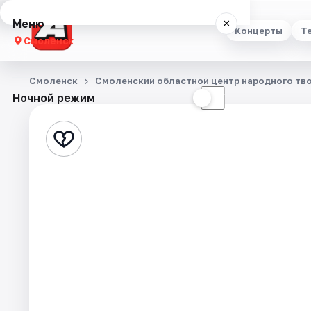
Меню
×
Концерты
Т
Смоленск
Концерты
Смоленск
Смоленский областной центр народного тв
Ночной режим
☀
☾
Театр
Стендап
Выставки
Экскурсии
Спорт
События