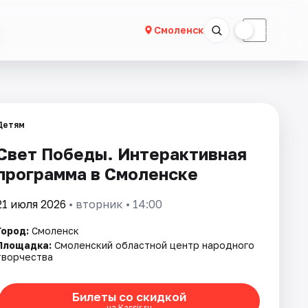
☀
☾
Смоленск
Детям
Свет Победы. Интерактивная
программа в Смоленске
21 июля 2026
• вторник • 14:00
Город:
Смоленск
Площадка:
Смоленский областной центр народного
творчества
Билеты со скидкой
на Kassir.ru