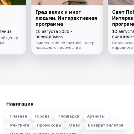
Град велик и мног
Свет По
людьми. Интерактивная
Интерак
программа
програм
ятница
10 августа 2026 •
10 августа
понедельник
понедель
ой центр
ва
Смоленский областной центр
Смоленски
народного творчества
народного
Навигация
Главная
Города
Площадки
Артисты
Рейтинги
Промокоды
О нас
Возврат билетов