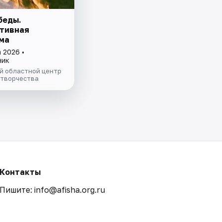
беды.
тивная
ма
 2026 •
ник
й областной центр
 творчества
Контакты
Пишите: info@afisha.org.ru