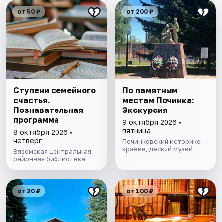
от 50 ₽
от 200 ₽
Ступени семейного
По памятным
счастья.
местам Починка:
Познавательная
Экскурсия
программа
9 октября 2026 •
пятница
8 октября 2026 •
четверг
Починковский историко-
краеведческий музей
Вяземская центральная
районная библиотека
от 20 ₽
от 100 ₽