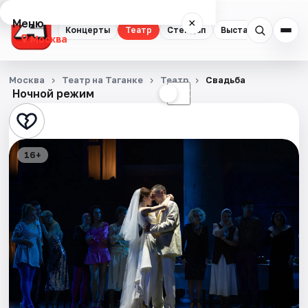
Меню
×
Концерты
Театр
Стендап
Выставки
Квест
Москва
Концерты
Москва
Театр на Таганке
Театр
Свадьба
Ночной режим
☀
☾
Театр
Стендап
16+
Выставки
Квесты
Экскурсии
Спорт
События