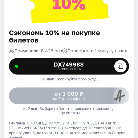
10%
Сэкономь 10% на покупке
билетов
Применили: 8 426 раз
Проверено: 1 минуту назад
DX749988
Скопировать
1 шаг. Скопируйте промокод
от 1 000 ₽
на Яндекс Афише
2 шаг. Выберите билет и примените промокод
до оплаты
Реклама. ООО "ЯНДЕКС МУЗЫКА", ИНН: 9705121040 erid:
25H8d7vbP8SRTvHZrUcdLB
Действует до 30 сентября 2026
при покупке билетов от 3 000 ₽ на это мероприятие на Яндекс
Афише!