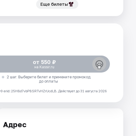
Еще билеты
от 550 ₽
на Kassir.ru
2 шаг. Выберите билет и примените промокод
до оплаты
 erid: 25H8d7vbP8SRTvHZrUcdLB.
Действует до 31 августа 2026
Адрес