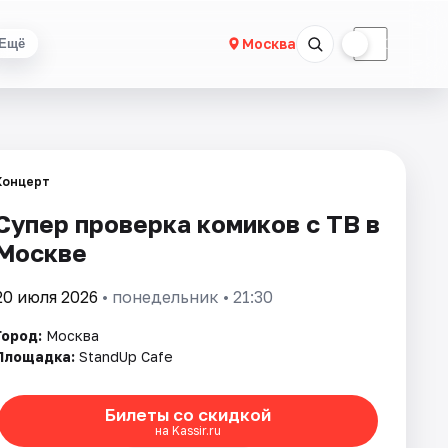
☀
☾
Москва
Ещё
Концерт
Супер проверка комиков с ТВ в
Москве
20 июля 2026
• понедельник • 21:30
Город:
Москва
Площадка:
StandUp Cafe
Билеты со скидкой
на Kassir.ru