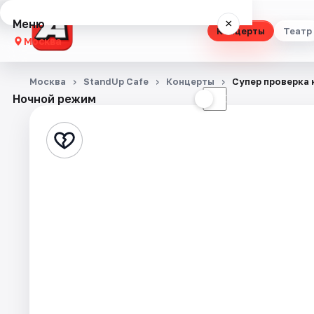
Меню
×
Концерты
Театр
Москва
Концерты
Москва
StandUp Cafe
Концерты
Супер проверка 
Ночной режим
☀
☾
Театр
Стендап
Выставки
Квесты
Экскурсии
Спорт
События