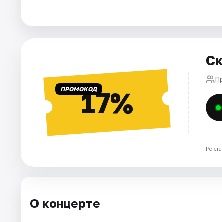
Города
Площадки
Ск
Артисты
П
ПРОМОКОД
17%
Рейтинги
Рекла
О концерте