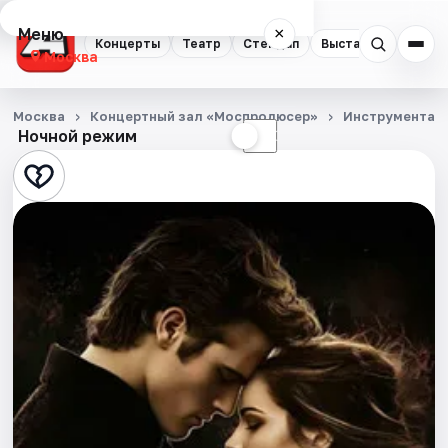
Меню
×
Концерты
Театр
Стендап
Выставки
Квест
Москва
Концерты
Москва
Концертный зал «Моспродюсер»
Инструментал
Ночной режим
☀
☾
Театр
Стендап
Выставки
Квесты
Экскурсии
Спорт
События