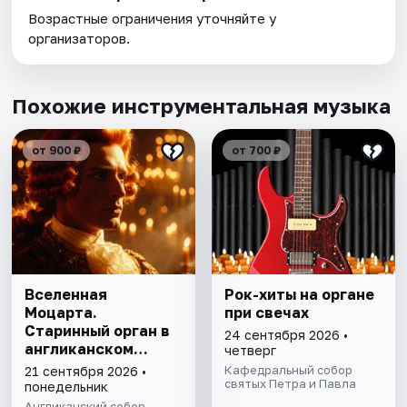
Возрастные ограничения уточняйте у
организаторов.
Похожие инструментальная музыка
от 900 ₽
от 700 ₽
Вселенная
Рок-хиты на органе
Моцарта.
при свечах
Старинный орган в
24 сентября 2026 •
англиканском
четверг
соборе
Кафедральный собор
21 сентября 2026 •
святых Петра и Павла
понедельник
Англиканский собор