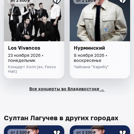
от 2 500 ₽
от 1 180 ₽
Los Vivancos
Нурминский
23 ноября 2026 •
8 ноября 2026 •
понедельник
воскресенье
Концерт Холл (ex. Fesco
Чайхана "Харибу"
Hall)
→
Все концерты во Владивостоке
Султан Лагучев в других городах
от 2 200 ₽
от 2 200 ₽