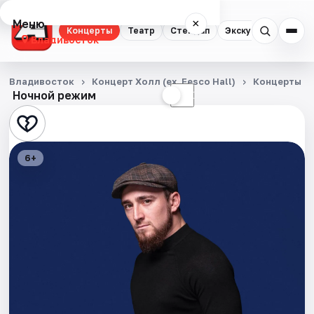
Меню
×
Концерты
Театр
Стендап
Экскурсии
Спор
Владивосток
Концерты
Владивосток
Концерт Холл (ex. Fesco Hall)
Концерты
Ночной режим
☀
☾
Театр
Стендап
6+
Экскурсии
Спорт
События
Города