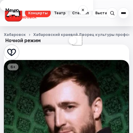
Меню
×
Концерты
Театр
Стендап
Выставки
Экску
Хабаровск
Концерты
Хабаровск
Хабаровский краевой Дворец культуры профсо
Ночной режим
☀
☾
Театр
Стендап
6+
Выставки
Экскурсии
Спорт
События