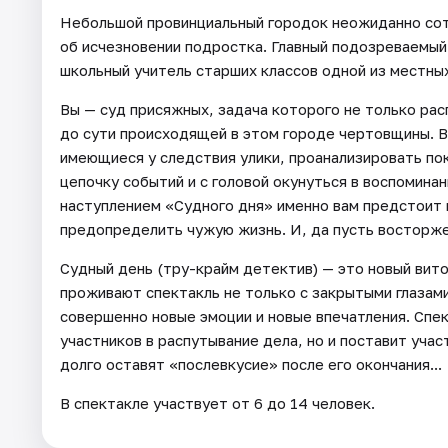
Небольшой провинциальный городок неожиданно сот
об исчезновении подростка. Главный подозреваемый
школьный учитель старших классов одной из местны
Вы — суд присяжных, задача которого не только рас
до сути происходящей в этом городе чертовщины. В
имеющиеся у следствия улики, проанализировать по
цепочку событий и с головой окунуться в воспомина
наступлением «Судного дня» именно вам предстоит
предопределить чужую жизнь. И, да пусть восторже
Судный день (тру-крайм детектив) — это новый вит
проживают спектакль не только с закрытыми глазами
совершенно новые эмоции и новые впечатления. Спек
участников в распутывание дела, но и поставит уч
долго оставят «послевкусие» после его окончания...
В спектакле участвует от 6 до 14 человек.