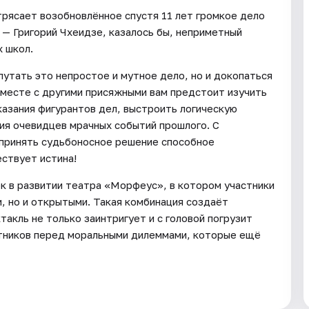
рясает возобновлённое спустя 11 лет громкое дело
 — Григорий Чхеидзе, казалось бы, неприметный
х школ.
путать это непростое и мутное дело, но и докопаться
месте с другими присяжными вам предстоит изучить
казания фигурантов дел, выстроить логическую
ния очевидцев мрачных событий прошлого. С
 принять судьбоносное решение способное
ствует истина!
ок в развитии театра «Морфеус», в котором участники
, но и открытыми. Такая комбинация создаёт
такль не только заинтригует и с головой погрузит
астников перед моральными дилеммами, которые ещё