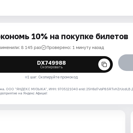
кономь 10% на покупке билетов
рименили: 8 145 раз
Проверено: 1 минуту назад
DX749988
Скопировать
1 шаг. Скопируйте промокод
ма. ООО "ЯНДЕКС МУЗЫКА", ИНН: 9705121040 erid: 25H8d7vbP8SRTvHZrUcdLB
ероприятие на Яндекс Афише!