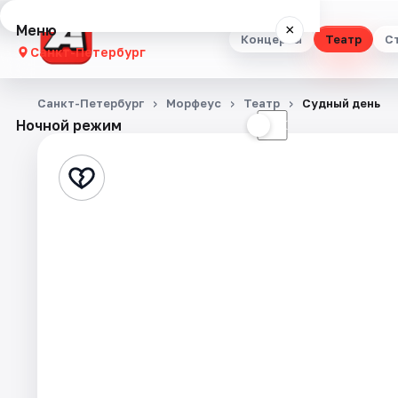
Меню
×
Концерты
Театр
С
Санкт-Петербург
Концерты
Санкт-Петербург
Морфеус
Театр
Судный день
Ночной режим
☀
☾
Театр
Стендап
Выставки
Квесты
Экскурсии
Спорт
События