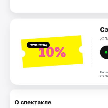
Города
Площадки
Сэ
Артисты
П
ПРОМОКОД
10%
Рейтинги
Рекла
это м
О спектакле