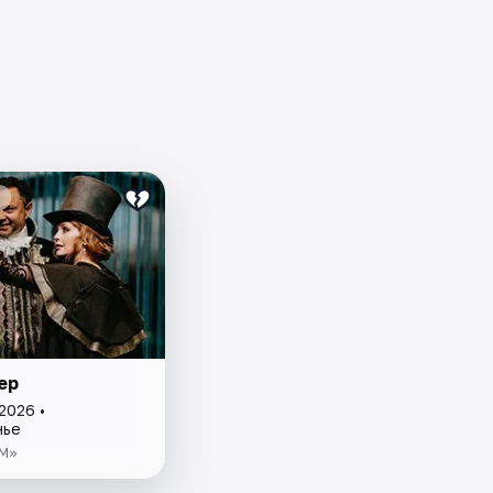
ер
2026 •
нье
М»