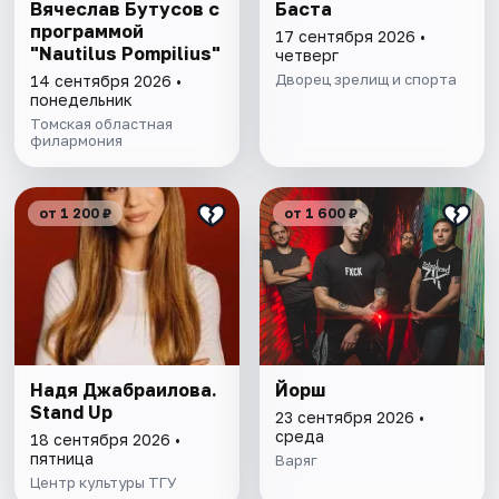
Вячеслав Бутусов с
Баста
программой
17 сентября 2026 •
"Nautilus Pompilius"
четверг
Дворец зрелищ и спорта
14 сентября 2026 •
понедельник
Томская областная
филармония
от 1 200 ₽
от 1 600 ₽
Надя Джабраилова.
Йорш
Stand Up
23 сентября 2026 •
среда
18 сентября 2026 •
пятница
Варяг
Центр культуры ТГУ