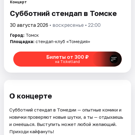
Города
Концерт
Субботний стендап в Томске
Площадки
30 августа 2026
• воскресенье • 22:00
Артисты
Город:
Томск
Площадка:
стендап-клуб «Томедия»
Рейтинги
Билеты от 300 ₽
на Ticketland
О концерте
Субботний стендап в Томедии — опытные комики и
новички проверяют новые шутки, а ты — отдыхаешь
и смеёшься. Выступить может любой желающий.
Приходи кайфануть!