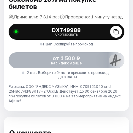
билетов
Применили: 7 814 раз
Проверено: 1 минуту назад
DX749988
Скопировать
1 шаг. Скопируйте промокод
от 1 500 ₽
на Яндекс Афише
2 шаг. Выберите билет и примените промокод
до оплаты
Реклама. ООО "ЯНДЕКС МУЗЫКА", ИНН: 9705121040 erid:
25H8d7vbP8SRTvHZrUcdLB
Действует до 30 сентября 2026
при покупке билетов от 3 000 ₽ на это мероприятие на Яндекс
Афише!
О концерте