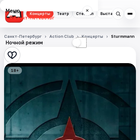
Меню
×
Концерты
Театр
Стендап
Выставки
Квест
Санкт-Петербург
Концерты
Санкт-Петербург
Action Club
Концерты
Sturmmann
Ночной режим
☀
☾
Театр
Стендап
18+
Выставки
Квесты
Экскурсии
Спорт
События