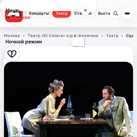
Меню
×
Концерты
Театр
Стендап
Выставки
Квест
Москва
Концерты
Москва
Театр «Et Cetera» п/р А. Калягина
Театр
Сцен
Ночной режим
☀
☾
Театр
Стендап
Выставки
Квесты
Экскурсии
Спорт
События