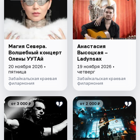
Магия Севера.
Анастасия
Волшебный концерт
Высоцкая –
Олены УУТАй
Ladynsax
20 ноября 2026 •
19 ноября 2026 •
пятница
четверг
Забайкальская краевая
Забайкальская краевая
филармония
филармония
от 3 000 ₽
от 2 000 ₽