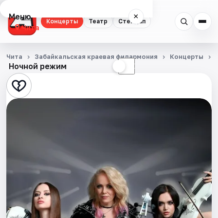
Меню
×
Концерты
Театр
Стендап
Чита
Концерты
Чита
Забайкальская краевая филармония
Концерты
Ночной режим
☀
☾
Театр
Стендап
События
Города
Площадки
Артисты