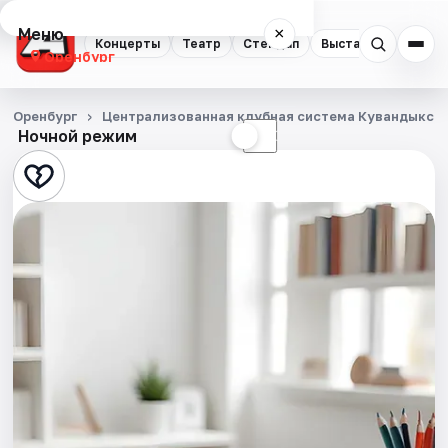
Меню
×
Концерты
Театр
Стендап
Выставки
Квест
Оренбург
Концерты
Оренбург
Централизованная клубная система Кувандыкск
Ночной режим
☀
☾
Театр
Стендап
Выставки
Квесты
Экскурсии
Спорт
События