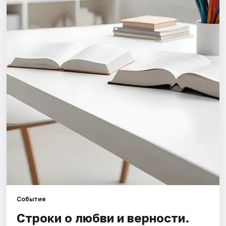
Города
Площадки
Артисты
Рейтинги
Событие
Строки о любви и верности.