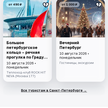
от 490 ₽
от 1 000 ₽
Большое
Вечерний
петербургское
Петербург
кольцо – речная
10 августа 2026 •
прогулка пo Граду
понедельник
на Неве с
Гостиницы, экскурсии
10 августа 2026 •
авторской
понедельник
экскурсией и живой
Теплоход-клуб ROCK HIT
музыкой в тёплом
NEVA (Москва 177)
салоне теплохода
→
Все туристам в Санкт-Петербурге