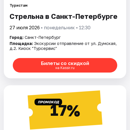
Туристам
Стрельна в Санкт-Петербурге
Города
27 июля 2026
• понедельник • 12:30
Площадки
Город:
Санкт-Петербург
Артисты
Площадка:
Экскурсии отправление от ул. Думская,
д.2. Киоск "Турсервис"
Рейтинги
Билеты со скидкой
на Kassir.ru
ПРОМОКОД
17%