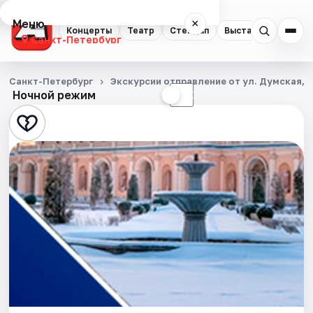
Меню
×
Концерты
Театр
Стендап
Выставки
Квест
Санкт-Петербург
Концерты
Санкт-Петербург
Экскурсии отправление от ул. Думская, д
Ночной режим
☀
☾
Театр
Стендап
Выставки
Квесты
Экскурсии
Спорт
События