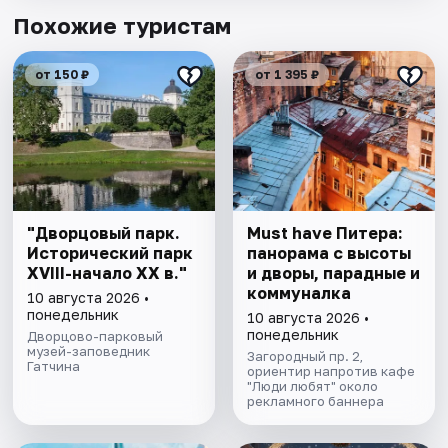
Похожие туристам
от 150 ₽
от 1 395 ₽
"Дворцовый парк.
Must have Питера:
Исторический парк
панорама с высоты
XVIII-начало XX в."
и дворы, парадные и
коммуналка
10 августа 2026 •
понедельник
10 августа 2026 •
понедельник
Дворцово-парковый
музей-заповедник
Загородный пр. 2,
Гатчина
ориентир напротив кафе
"Люди любят" около
рекламного баннера