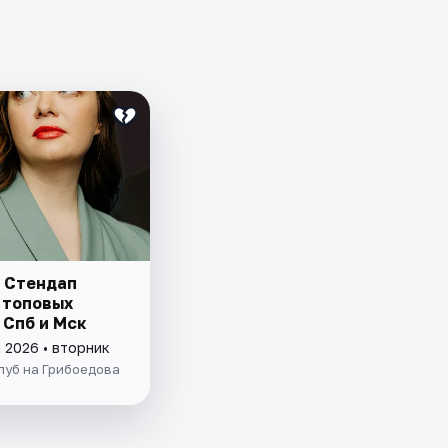
 Стендап
 топовых
 Спб и Мск
 2026 • вторник
луб на Грибоедова