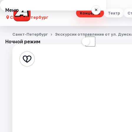
Меню
×
Концерты
Театр
С
Санкт-Петербург
Концерты
Санкт-Петербург
Экскурсии отправление от ул. Думска
Ночной режим
☀
☾
Театр
Стендап
Выставки
Квесты
Экскурсии
Спорт
События