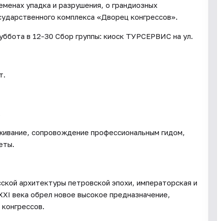
ременах упадка и разрушения, о грандиозных
сударственного комплекса «Дворец конгрессов».
уббота в 12-30 Сбор группы: киоск ТУРСЕРВИС на ул.
т.
.
уживание, сопровождение профессиональным гидом,
еты.
сской архитектуры петровской эпохи, императорская и
XXI века обрел новое высокое предназначение,
 конгрессов.