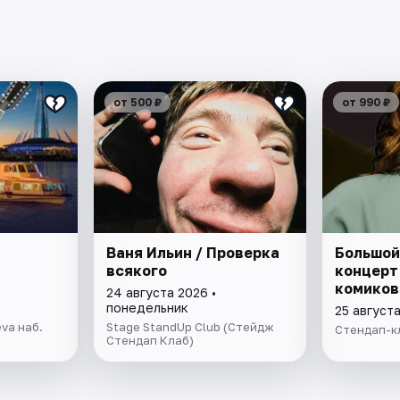
от 500 ₽
от 990 ₽
Ваня Ильин / Проверка
Большой
всякого
концерт
комиков
24 августа 2026 •
понедельник
25 августа
va наб.
Stage StandUp Club (Стейдж
Стендап-к
Стендап Клаб)