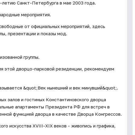
-летию Санкт-Петербурга в мае 2003 года.
народные мероприятия.
 свободные от официальных мероприятий, здесь
лы, презентации и показы мод.
изованной группы.
ия этой дворцо-парковой резиденции, рекомендуем
азывается &quot;Век нынешний и век минувший&quot;.
ных залов и гостиных Константиновского дворца
иальные апартаменты Президента РФ для встреч в
енной функцией дворца в качестве Дворца Конгрессов.
го искусства XVIII-XIX веков - живопись и графика,