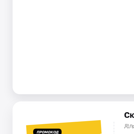
Города
Площадки
Артисты
Рейтинги
Ск
П
ПРОМОКОД