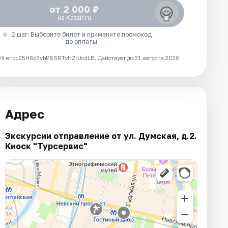
от 2 000 ₽
на Kassir.ru
2 шаг. Выберите билет и примените промокод
до оплаты
 erid: 25H8d7vbP8SRTvHZrUcdLB.
Действует до 31 августа 2026
Адрес
Экскурсии отправление от ул. Думская, д.2.
Киоск "Турсервис"