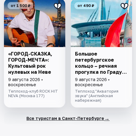
от 1 500 ₽
от 490 ₽
«ГОРОД-СКАЗКА,
Большое
ГОРОД-МЕЧТА»:
петербургское
Культовый рок
кольцо – речная
нулевых на Неве
прогулка пo Граду
на Неве с
9 августа 2026 •
9 августа 2026 •
авторской
воскресенье
воскресенье
экскурсией и живой
Теплоход-клуб ROCK HIT
Теплоход "Акватория
NEVA (Москва 177)
музыкой в тёплом
звука" (Английская
набережная)
салоне теплохода
→
Все туристам в Санкт-Петербурге