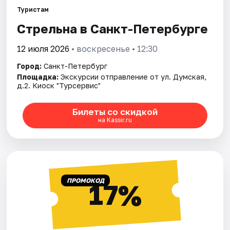
Туристам
Стрельна в Санкт-Петербурге
Города
12 июля 2026
• воскресенье • 12:30
Площадки
Город:
Санкт-Петербург
Артисты
Площадка:
Экскурсии отправление от ул. Думская,
д.2. Киоск "Турсервис"
Рейтинги
Билеты со скидкой
на Kassir.ru
ПРОМОКОД
17%