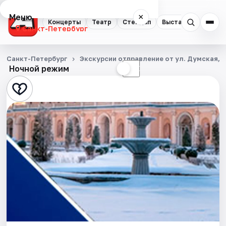
Меню
×
Концерты
Театр
Стендап
Выставки
Квест
Санкт-Петербург
Концерты
Санкт-Петербург
Экскурсии отправление от ул. Думская, д
Ночной режим
☀
☾
Театр
Стендап
Выставки
Квесты
Экскурсии
Спорт
События