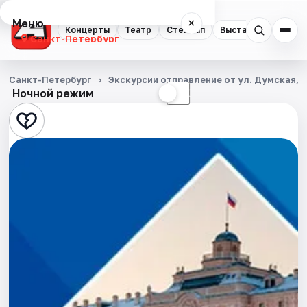
Меню
×
Концерты
Театр
Стендап
Выставки
Квест
Санкт-Петербург
Концерты
Санкт-Петербург
Экскурсии отправление от ул. Думская, д
Ночной режим
☀
☾
Театр
Стендап
Выставки
Квесты
Экскурсии
Спорт
События