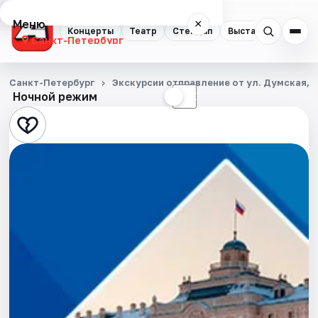
Меню
×
Концерты
Театр
Стендап
Выставки
Квест
Санкт-Петербург
Концерты
Санкт-Петербург
Экскурсии отправление от ул. Думская, д
Ночной режим
☀
☾
Театр
Стендап
Выставки
Квесты
Экскурсии
Спорт
События