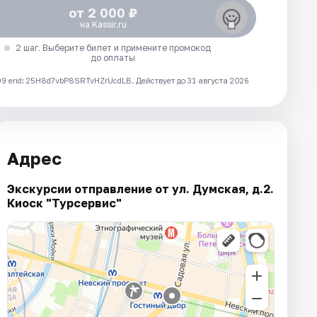
от 2 000 ₽
на Kassir.ru
2 шаг. Выберите билет и примените промокод
до оплаты
 erid: 25H8d7vbP8SRTvHZrUcdLB.
Действует до 31 августа 2026
Адрес
Экскурсии отправление от ул. Думская, д.2.
Киоск "Турсервис"