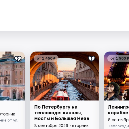
.
от 1 450 ₽
от 1 500 ₽
По Петербургу на
Ленингр
теплоходе: каналы,
корабле
вторник
мосты и Большая Нева
8 сентябр
ие от ул.
8 сентября 2026 • вторник
Теплоход-