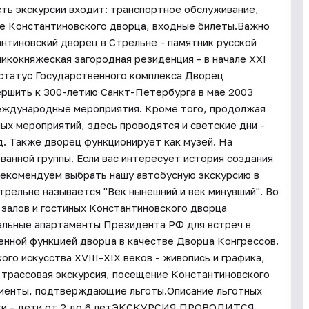
сть экскурсии входит: транспортное обслуживание,
е Константиновского дворца, входные билеты.Важно
антиновский дворец в Стрельне - памятник русской
икокняжеская загородная резиденция - в начале XXI
 статус Государственного комплекса Дворец
ершить к 300-летию Санкт-Петербурга в мае 2003
еждународные мероприятия. Кроме того, продолжая
ых мероприятий, здесь проводятся и светские дни -
д. Также дворец функционирует как музей. На
ванной группы. Если вас интересует история создания
рекомендуем выбрать нашу автобусную экскурсию в
трельне называется "Век нынешний и век минувший". Во
 залов и гостиных Константиновского дворца
иальные апартаменты Президента РФ для встреч в
енной функцией дворца в качестве Дворца Конгрессов.
го искусства XVIII-XIX веков - живопись и графика,
: трассовая экскурсия, посещение Константиновского
ументы, подтверждающие льготы.Описание льготных
ники - дети от 2 до 6 летЭКСКУРСИЯ ПРОВОДИТСЯ