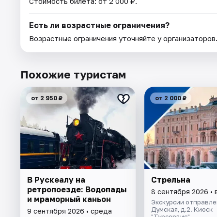
Стоимость билета: от 2 000 ₽.
Есть ли возрастные ограничения?
Возрастные ограничения уточняйте у организаторов
Похожие туристам
от 2 950 ₽
от 2 000 ₽
В Рускеалу на
Стрельна
ретропоезде: Водопады
8 сентября 2026 • 
и мраморный каньон
Экскурсии отправлен
Думская, д.2. Киоск
9 сентября 2026 • среда
"Турсервис"