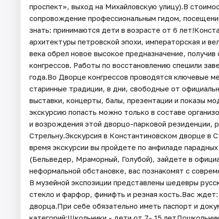
проспект», выход на Михайловскую улицу).В стоимо
сопровождение профессиональным гидом, посещени
знать: принимаются дети в возрасте от 6 лет!Конст
архитектуры петровской эпохи, императорская и вел
века обрел новое высокое предназначение, получив
конгрессов. Работы по восстановлению спешили зав
года.Во Дворце конгрессов проводятся ключевые м
старинные традиции, в дни, свободные от официальн
выставки, концерты, балы, презентации и показы мо
экскурсию попасть можно только в составе организо
и возрождения этой дворцо-парковой резиденции, 
Стрельну.Экскурсия в Константиновском дворце в С
время экскурсии вы пройдете по анфиладе парадных
(Бельведер, Мраморный, Голубой), зайдете в офиц
неформальной обстановке, вас познакомят с соврем
В музейной экспозиции представлены шедевры русско
стекло и фарфор, финифть и резная кость.Вас ждет
дворца.При себе обязательно иметь паспорт и док
категорий:Школьники - дети от 7- 15 летДошколь