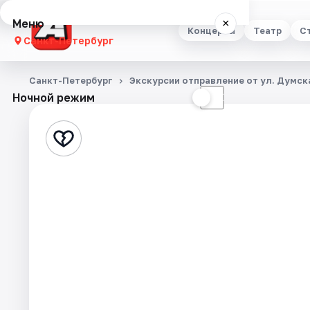
Меню
×
Концерты
Театр
С
Санкт-Петербург
Концерты
Санкт-Петербург
Экскурсии отправление от ул. Думска
Ночной режим
☀
☾
Театр
Стендап
Выставки
Квесты
Экскурсии
Спорт
События