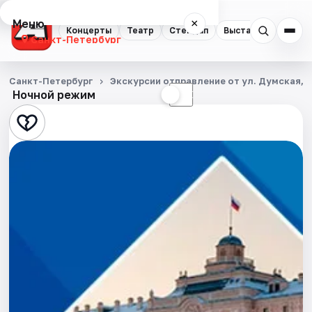
Меню
×
Концерты
Театр
Стендап
Выставки
Квест
Санкт-Петербург
Концерты
Санкт-Петербург
Экскурсии отправление от ул. Думская, д
Ночной режим
☀
☾
Театр
Стендап
Выставки
Квесты
Экскурсии
Спорт
События