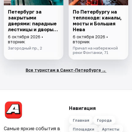
Петербург за
По Петербургу на
закрытыми
теплоходе: каналы,
дверями: парадные
мосты и Большая
лестницы и дворы-
Нева
колодцы
6 октября 2026 •
6 октября 2026 •
вторник
вторник
Загородный пр., 2
Причал на набережной
реки Фонтанки, 71
→
Все туристам в Санкт-Петербурге
Навигация
Главная
Города
Самые яркие события в
Площадки
Артисты