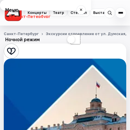
Меню
×
Концерты
Театр
Стендап
Выставки
Квест
Санкт-Петербург
Концерты
Санкт-Петербург
Экскурсии отправление от ул. Думская, д
Ночной режим
☀
☾
Театр
Стендап
Выставки
Квесты
Экскурсии
Спорт
События