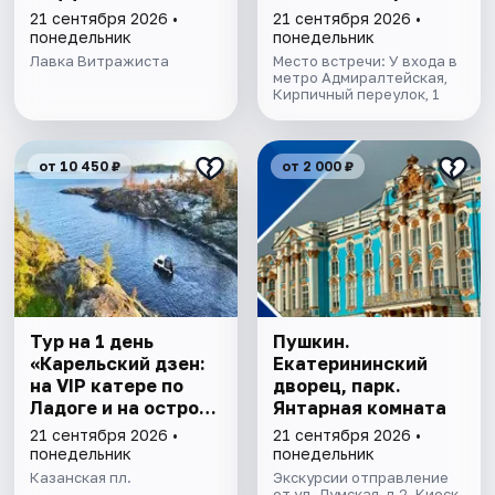
колоннадой
21 сентября 2026 •
21 сентября 2026 •
понедельник
понедельник
Лавка Витражиста
Место встречи: У входа в
метро Адмиралтейская,
Кирпичный переулок, 1
от 10 450 ₽
от 2 000 ₽
Тур на 1 день
Пушкин.
«Карельский дзен:
Екатерининский
на VIP катере по
дворец, парк.
Ладоге и на остров
Янтарная комната
Валаам»
21 сентября 2026 •
21 сентября 2026 •
понедельник
понедельник
Казанская пл.
Экскурсии отправление
от ул. Думская, д.2. Киоск