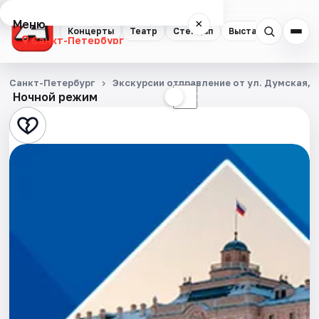
Меню
×
Концерты
Театр
Стендап
Выставки
Квест
Санкт-Петербург
Концерты
Санкт-Петербург
Экскурсии отправление от ул. Думская, д
Ночной режим
☀
☾
Театр
Стендап
Выставки
Квесты
Экскурсии
Спорт
События