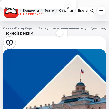
Меню
×
Концерты
Театр
Стендап
Выставки
Квест
Санкт-Петербург
Концерты
Санкт-Петербург
Экскурсии отправление от ул. Думская, д
Ночной режим
☀
☾
Театр
Стендап
Выставки
Квесты
Экскурсии
Спорт
События