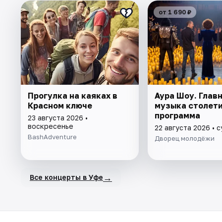
от 1 690 ₽
Прогулка на каяках в
Аура Шоу. Глав
Красном ключе
музыка столети
программа
23 августа 2026 •
воскресенье
22 августа 2026 • 
BashAdventure
Дворец молодёжи
→
Все концерты в Уфе