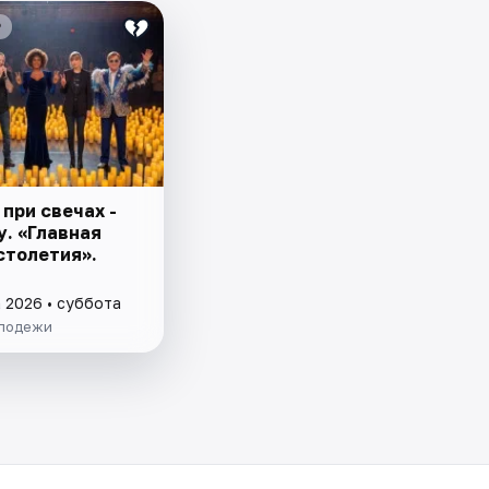
₽
при свечах -
у. «Главная
столетия».
а 2026 • суббота
лодежи