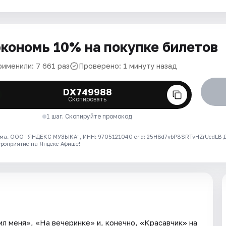
кономь 10% на покупке билетов
рименили: 7 661 раз
Проверено: 1 минуту назад
DX749988
Скопировать
1 шаг. Скопируйте промокод
ма. ООО "ЯНДЕКС МУЗЫКА", ИНН: 9705121040 erid: 25H8d7vbP8SRTvHZrUcdLB
ероприятие на Яндекс Афише!
л меня», «На вечеринке» и, конечно, «Красавчик» на