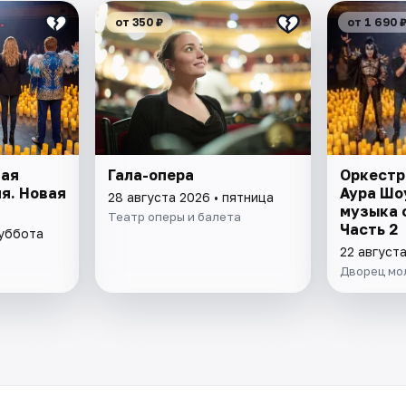
от 350 ₽
от 1 690 
ная
Гала-опера
Оркестр 
я. Новая
Аура Шо
28 августа 2026 • пятница
музыка 
Театр оперы и балета
Часть 2
суббота
22 август
Дворец мо