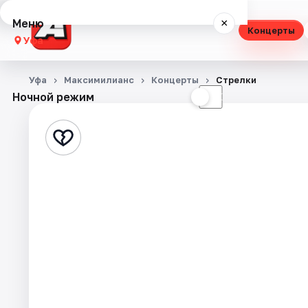
Меню
×
Концерты
Уфа
Концерты
Уфа
Максимилианс
Концерты
Стрелки
Ночной режим
☀
☾
Театр
Стендап
Выставки
Экскурсии
Спорт
События