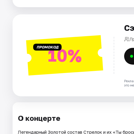
Города
Площадки
Сэ
Артисты
П
Рейтинги
ПРОМОКОД
10%
Рекла
это м
О концерте
Легендарный Золотой состав Стрелок и их «Ты броси