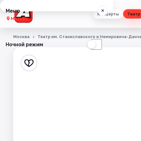
Меню
×
Концерты
Театр
Москва
Концерты
Москва
Театр им. Станиславского и Немировича­-Данч
Ночной режим
☀
☾
Театр
Стендап
Выставки
Квесты
Экскурсии
Спорт
События