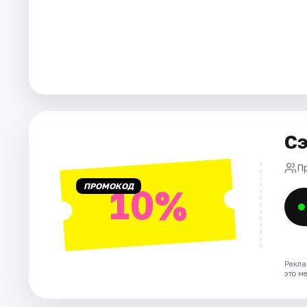
Города
Площадки
Артисты
Рейтинги
Сэ
П
ПРОМОКОД
10%
Рекла
это м