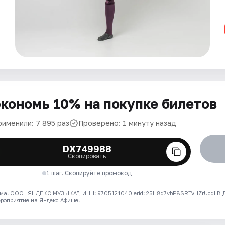
кономь 10% на покупке билетов
рименили: 7 895 раз
Проверено: 1 минуту назад
DX749988
Скопировать
1 шаг. Скопируйте промокод
ма. ООО "ЯНДЕКС МУЗЫКА", ИНН: 9705121040 erid: 25H8d7vbP8SRTvHZrUcdLB
ероприятие на Яндекс Афише!