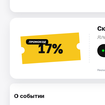
Города
Площадки
Артисты
Ск
Рейтинги
П
ПРОМОКОД
17%
Рекла
О событии