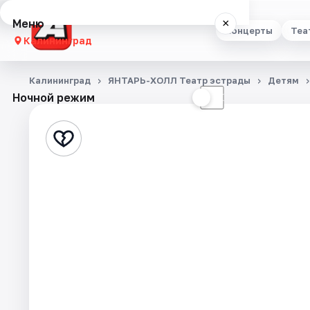
Меню
×
Концерты
Теа
Калининград
Концерты
Калининград
ЯНТАРЬ-ХОЛЛ Театр эстрады
Детям
Ночной режим
☀
☾
Театр
Стендап
Выставки
Экскурсии
Спорт
События