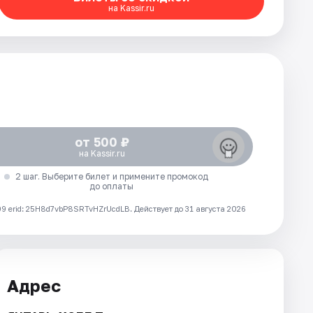
на Kassir.ru
от 500 ₽
на Kassir.ru
2 шаг. Выберите билет и примените промокод
до оплаты
 erid: 25H8d7vbP8SRTvHZrUcdLB.
Действует до 31 августа 2026
Адрес