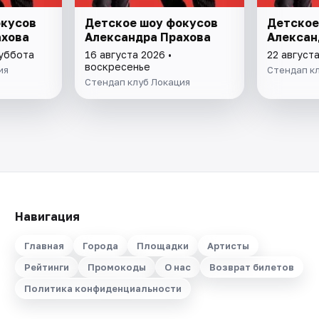
окусов
Детское шоу фокусов
Детское
ахова
Александра Прахова
Алексан
суббота
16 августа 2026 •
22 август
воскресенье
ия
Стендап к
Стендап клуб Локация
Навигация
Главная
Города
Площадки
Артисты
Рейтинги
Промокоды
О нас
Возврат билетов
Политика конфиденциальности