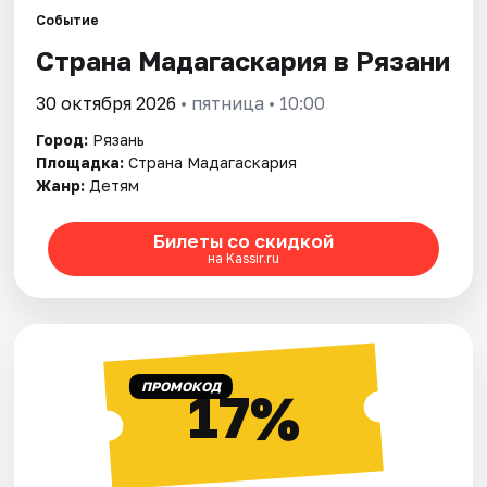
Города
Событие
Страна Мадагаскария в Рязани
Площадки
30 октября 2026
• пятница • 10:00
Артисты
Город:
Рязань
Рейтинги
Площадка:
Страна Мадагаскария
Жанр:
Детям
Билеты со скидкой
на Kassir.ru
ПРОМОКОД
17%