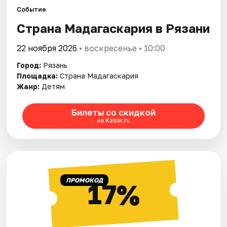
Города
Событие
Страна Мадагаскария в Рязани
Площадки
22 ноября 2026
• воскресенье • 10:00
Артисты
Город:
Рязань
Рейтинги
Площадка:
Страна Мадагаскария
Жанр:
Детям
Билеты со скидкой
на Kassir.ru
ПРОМОКОД
17%